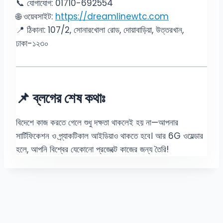
📞 যোগাযোগ: 01710-692554
🌐 ওয়েবসাইট:
https://dreamlinewtc.com
📍 ঠিকানা: 107/2, সোনারখোলা রোড, দোয়াবাড়িয়া, উত্তরখান,
ঢাকা-১২৩০
📌 ব্লগের শেষ কথাঃ
বিদেশে কাজ করতে গেলে শুধু দক্ষতা থাকলেই হয় না—আপনার
সার্টিফিকেশন ও প্র্যাকটিকাল আইডিয়াও থাকতে হবে। আর 6G ওয়েল্ডার
হলে, আপনি বিশ্বের যেকোনো প্রজেক্টে কাজের জন্য তৈরি!