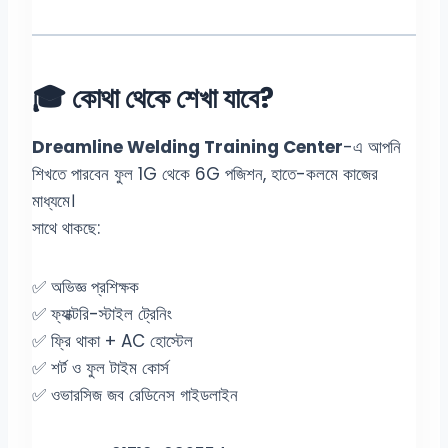
🎓 কোথা থেকে শেখা যাবে?
Dreamline Welding Training Center
-এ আপনি
শিখতে পারবেন ফুল 1G থেকে 6G পজিশন, হাতে-কলমে কাজের
মাধ্যমে।
সাথে থাকছে:
✅ অভিজ্ঞ প্রশিক্ষক
✅ ফ্যাক্টরি-স্টাইল ট্রেনিং
✅ ফ্রি থাকা + AC হোস্টেল
✅ শর্ট ও ফুল টাইম কোর্স
✅ ওভারসিজ জব রেডিনেস গাইডলাইন