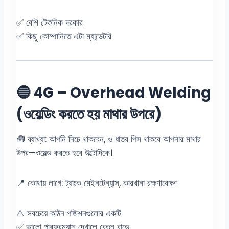
✅ বেশি টেকনিক দরকার
✅ কিছু কোম্পানিতে এটা ম্যান্ডেটরি
🔵 4G – Overhead Welding
(ওয়েল্ডিং করতে হয় মাথার উপরে)
🧰 ব্যাখ্যা: আপনি নিচে থাকবেন, ও ধাতব পিস থাকবে আপনার মাথার
উপর—ওয়েল্ড করতে হবে উল্টোদিকে।
📍 কোথায় লাগে: ট্যাংক মেইনটেন্যান্স, কারখানা রক্ষণাবেক্ষণ
⚠️ সবচেয়ে কঠিন পজিশনগুলোর একটি
✅ ভালো পারফরম্যান্স দেখালে বেতন বাড়ে