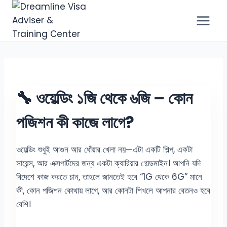
🔧 ওয়েল্ডিং ১জি থেকে ৬জি – কোন
পজিশন কী কাজে লাগে?
ওয়েল্ডিং শুধুই আগুন আর ধোঁয়ার খেলা নয়—এটা একটি শিল্প, একটা
সায়েন্স, আর এক্সপার্টদের জন্য একটা ক্যারিয়ার গোল্ডমাইন। আপনি যদি
বিদেশে কাজ করতে চান, তাহলে জানতেই হবে “1G থেকে 6G” মানে
কী, কোন পজিশন কোথায় লাগে, আর কোনটা শিখলে আপনার বেতনও হবে
বেশি।