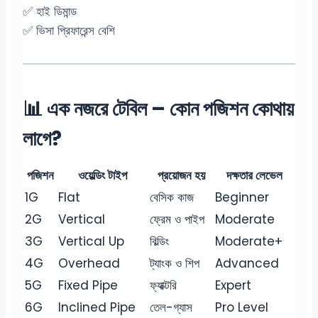
✅ হাই ডিমান্ড
✅ ভিসা প্রিফারেন্স বেশি
📊 এক নজরে টেবিল – কোন পজিশন কোথায়
লাগে?
পজিশন
ওয়েল্ডিং টাইপ
প্রয়োজন হয়
দক্ষতার লেভেল
1G
Flat
বেসিক কাজ
Beginner
2G
Vertical
ফ্রেম ও পাইপ
Moderate
3G
Vertical Up
বিল্ডিং
Moderate+
4G
Overhead
ট্যাংক ও শিপ
Advanced
5G
Fixed Pipe
ফ্যাক্টরি
Expert
6G
Inclined Pipe
তেল-গ্যাস
Pro Level