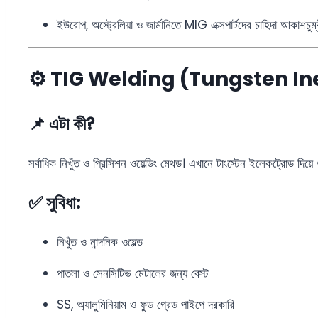
ইউরোপ, অস্ট্রেলিয়া ও জার্মানিতে MIG এক্সপার্টদের চাহিদা আকাশচুম্
⚙️ TIG Welding (Tungsten I
📌 এটা কী?
সর্বাধিক নিখুঁত ও প্রিসিশন ওয়েল্ডিং মেথড। এখানে টাংস্টেন ইলেকট্রোড দিয়ে
✅ সুবিধা:
নিখুঁত ও নান্দনিক ওয়েল্ড
পাতলা ও সেনসিটিভ মেটালের জন্য বেস্ট
SS, অ্যালুমিনিয়াম ও ফুড গ্রেড পাইপে দরকারি