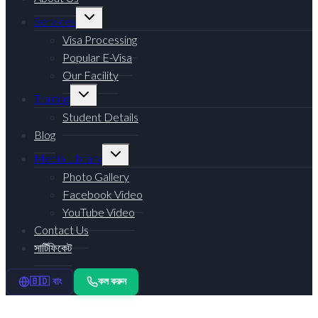
Toggle
Services
child
menu
Visa Processing
Popular E-Visa
Our Facility
Toggle
Training
child
menu
Student Details
Blog
Toggle
Media Library
child
menu
Photo Gallery
Facebook Video
YouTube Video
Contact Us
সার্টিফিকেট
কল করুন
🇧🇩 বাং