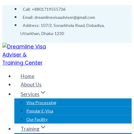
Skip
Call: +8801719555736
to
Email: dreamlinevisaadviser@gmail.com
content
Address: 107/2, Sonarkhola Road, Dobadiya,
Uttarkhan, Dhaka-1230
Home
About Us
Services
Visa Processing
Popular E-Visa
Our Facility
Training