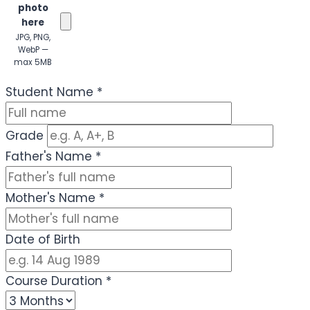
photo
here
JPG, PNG,
WebP —
max 5MB
(Optional)
Student Name
*
Grade
Father's Name
*
Mother's Name
*
Date of Birth
Course Duration
*