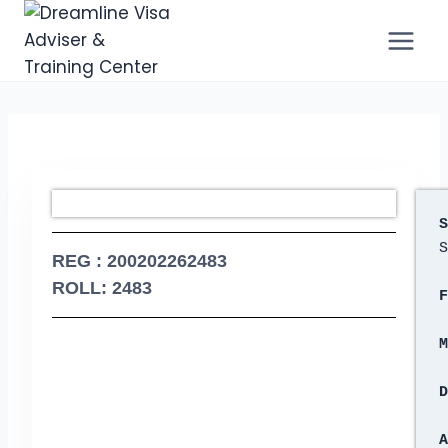
S
S
REG : 200202262483
ROLL: 2483
F
M
D
A