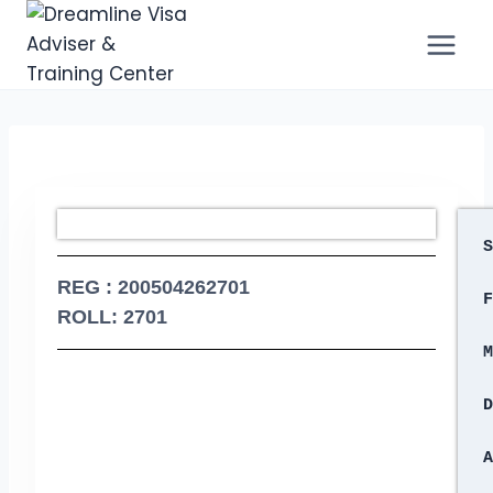
S
REG : 200504262701
F
ROLL: 2701
M
D
A