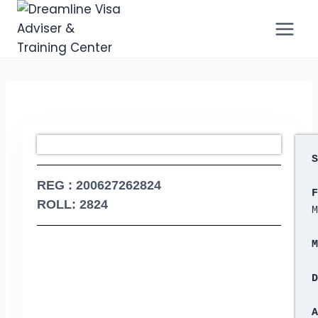
S
REG : 200627262824
F
ROLL: 2824
M
M
D
A