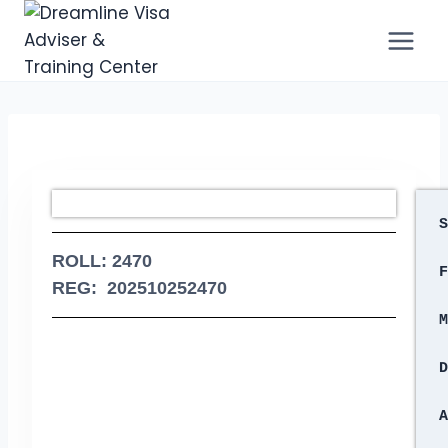
S
ROLL: 2470
F
REG: 202510252470
M
D
A