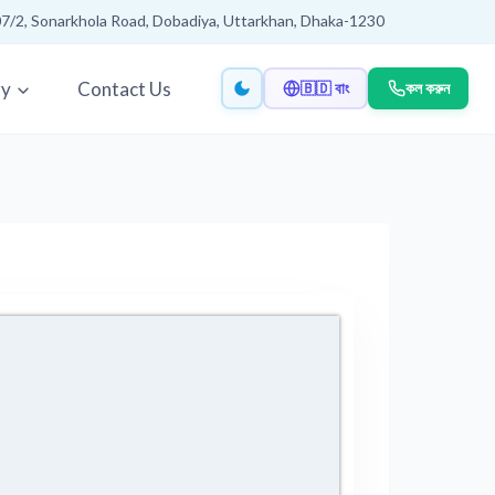
7/2, Sonarkhola Road, Dobadiya, Uttarkhan, Dhaka-1230
ry
Contact Us
🇧🇩 বাং
কল করুন