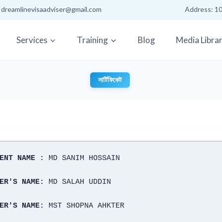
: dreamlinevisaadviser@gmail.com
Address: 10
Services
Training
Blog
Media Libra
সার্টিফিকেট
ENT NAME : 
MD SANIM HOSSAIN
ER'S NAME:
 MD SALAH UDDIN
ER'S NAME:
 MST SHOPNA AHKTER