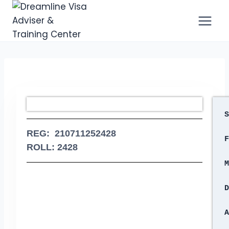
S
REG: 210711252428
F
ROLL: 2428
M
D
A