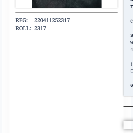
A
T
REG: 220411252317
ROLL: 2317
C
S
W
4
   
(
E
G