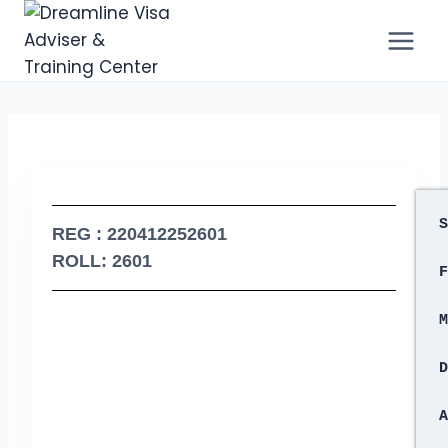
S
REG : 220412252601
ROLL: 2601
F
M
D
A