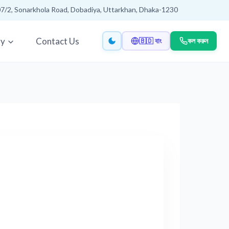
7/2, Sonarkhola Road, Dobadiya, Uttarkhan, Dhaka-1230
ry
Contact Us
🇧🇩 বাং
কল করুন