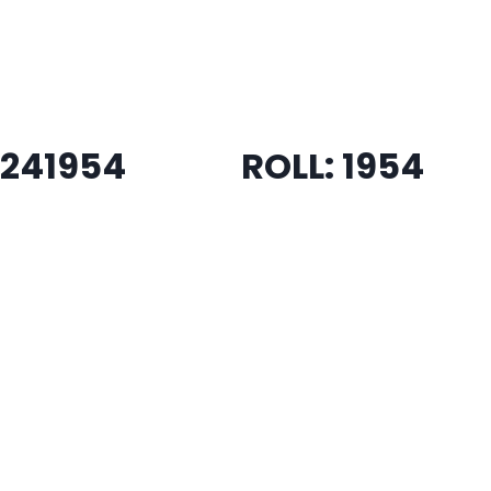
024
1954
ROLL: 1954