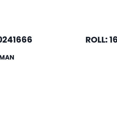
024
1666
ROLL:
1
HMAN