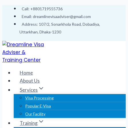
Skip
Call: +8801719555736
to
Email: dreamlinevisaadviser@gmail.com
content
Address: 107/2, Sonarkhola Road, Dobadiya,
Uttarkhan, Dhaka-1230
Home
About Us
Services
Visa Processing
Popular E-Visa
Our Facility
Training