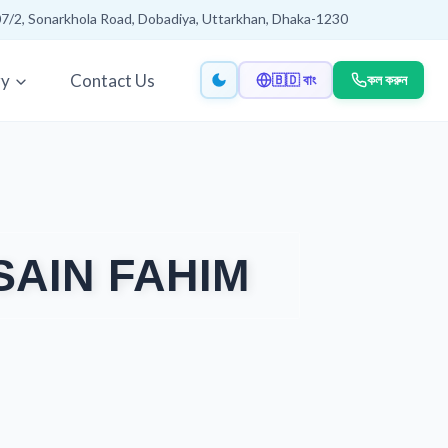
7/2, Sonarkhola Road, Dobadiya, Uttarkhan, Dhaka-1230
ry
Contact Us
🇧🇩 বাং
কল করুন
SAIN FAHIM