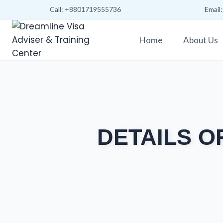
Call: +8801719555736
Email
Home
About Us
DETAILS O