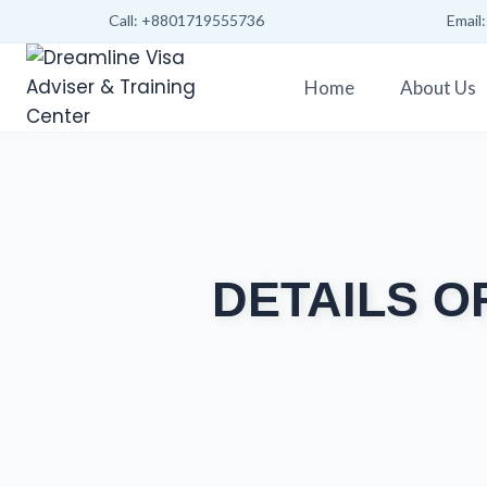
Call: +8801719555736
Email
Home
About Us
DETAILS O