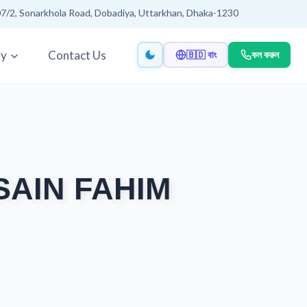
7/2, Sonarkhola Road, Dobadiya, Uttarkhan, Dhaka-1230
ry
Contact Us
🇧🇩 বাং
কল করুন
SAIN FAHIM